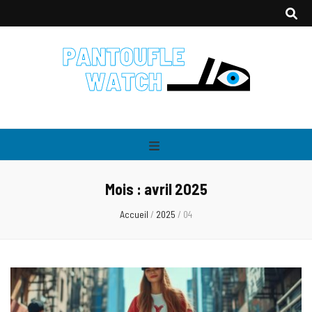
Pantouflewatch
L'actualité people & lifestyle
Mois :
avril 2025
Accueil
/
2025
/
04