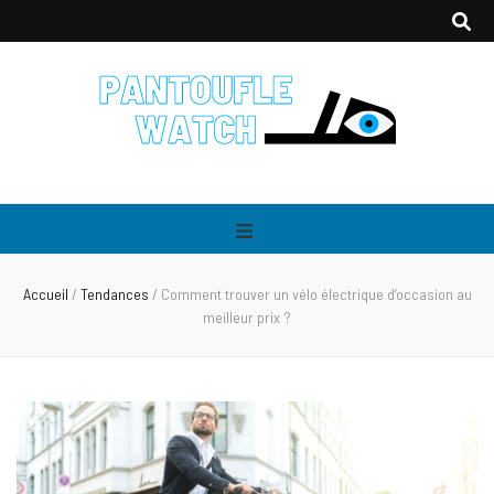
Pantouflewatch
L'actualité people & lifestyle
Accueil
/
Tendances
/
Comment trouver un vélo électrique d’occasion au
meilleur prix ?