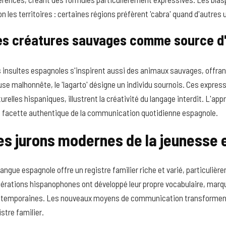
on les territoires : certaines régions préfèrent 'cabra' quand d'autres ut
es créatures sauvages comme source d'
 insultes espagnoles s'inspirent aussi des animaux sauvages, offrant
ruse malhonnête, le 'lagarto' désigne un individu sournois. Ces expres
turelles hispaniques, illustrent la créativité du langage interdit. L'ap
 facette authentique de la communication quotidienne espagnole.
es jurons modernes de la jeunesse
langue espagnole offre un registre familier riche et varié, particuli
érations hispanophones ont développé leur propre vocabulaire, marqué
temporaines. Les nouveaux moyens de communication transforment l
istre familier.