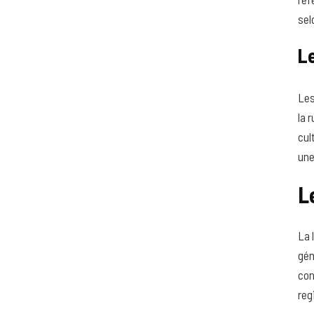
sel
L
Les
la 
cul
une
L
La 
gén
con
reg