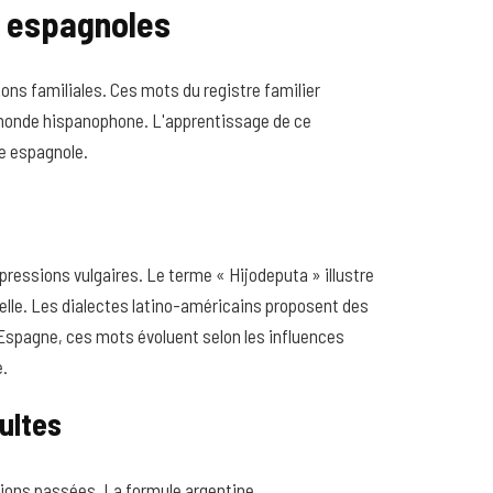
es espagnoles
ons familiales. Ces mots du registre familier
le monde hispanophone. L'apprentissage de ce
e espagnole.
ressions vulgaires. Le terme « Hijodeputa » illustre
nelle. Les dialectes latino-américains proposent des
Espagne, ces mots évoluent selon les influences
e.
ultes
ions passées. La formule argentine