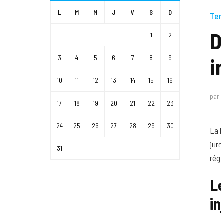
L
M
M
J
V
S
D
Te
D
1
2
i
3
4
5
6
7
8
9
10
11
12
13
14
15
16
par
17
18
19
20
21
22
23
24
25
26
27
28
29
30
La 
jur
31
rég
L
i