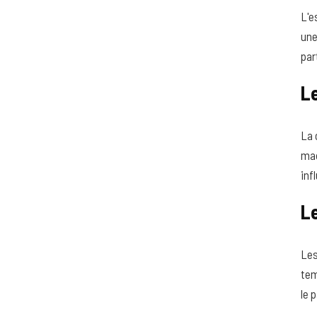
L'e
une
par
Le
La 
mad
inf
Le
Les
tem
le 