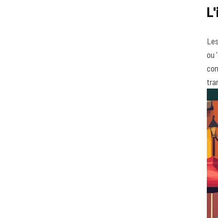
L'
Les
ou 
com
tra