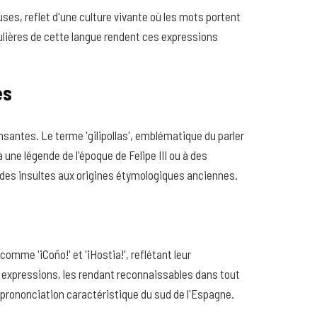
ses, reflet d'une culture vivante où les mots portent
ulières de cette langue rendent ces expressions
es
santes. Le terme 'gilipollas', emblématique du parler
à une légende de l'époque de Felipe III ou à des
, des insultes aux origines étymologiques anciennes.
omme '¡Coño!' et '¡Hostia!', reflétant leur
 expressions, les rendant reconnaissables dans tout
 prononciation caractéristique du sud de l'Espagne.