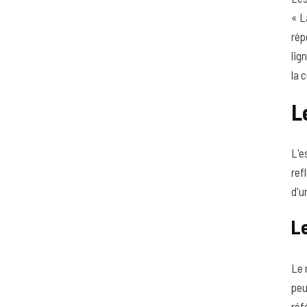
« L
rép
lig
la 
L
L'e
ref
d'u
Le
Le 
peu
réf