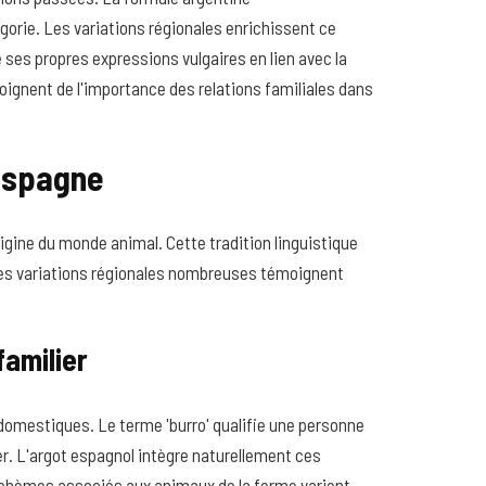
rie. Les variations régionales enrichissent ce
 ses propres expressions vulgaires en lien avec la
moignent de l'importance des relations familiales dans
'Espagne
rigine du monde animal. Cette tradition linguistique
. Les variations régionales nombreuses témoignent
amilier
 domestiques. Le terme 'burro' qualifie une personne
er. L'argot espagnol intègre naturellement ces
sphèmes associés aux animaux de la ferme varient