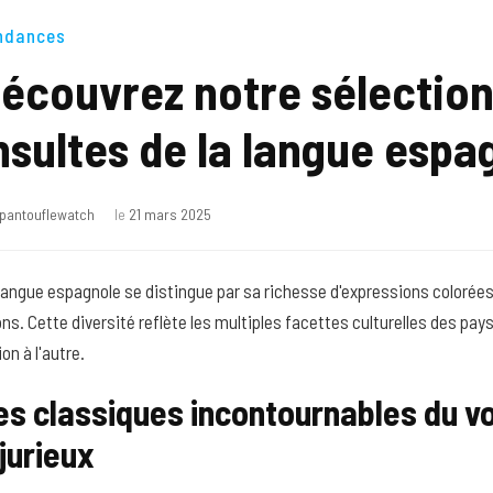
ndances
écouvrez notre sélection
nsultes de la langue espa
pantouflewatch
le
21 mars 2025
langue espagnole se distingue par sa richesse d'expressions colorées
ons. Cette diversité reflète les multiples facettes culturelles des p
ion à l'autre.
es classiques incontournables du v
njurieux