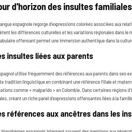
our d'horizon des insultes familial
langue espagnole regorge d'expressions colorées associées aux relati
lètent les différences culturelles et les variations régionales dans 
abulaire offensant permet une immersion authentique dans la cultur
s insultes liées aux parents
spagnol utilise fréquemment des références aux parents dans ses exp
te tradition linguistique en combinant une référence filiale et mater
iations comme « malparido » en Colombie. Dans certaines régions d'
ales, créant un riche panel d'expressions offensantes liées à la famill
s références aux ancêtres dans les ins
 blasphèmes espagnols intègrent souvent des mentions aux générat