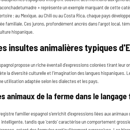
aconchadetumadre » représente un exemple marquant de cette catégo
ertoire : au Mexique, au Chili ou au Costa Rica, chaque pays développe
née familiale. Ces jurons, profondément ancrés dans l'argot local, té
culture hispanique.
es insultes animalières typiques d
spagnol propose un riche éventail d'expressions colorées tirant leur o
lète la diversité culturelle et l'imagination des langues hispaniques
ne utilisation adaptée selon les dialectes et les pays.
s animaux de la ferme dans le langage f
registre familier espagnol s'enrichit d'expressions liées aux animaux
 intelligente, tandis que 'cerdo' caractérise un comportement grossi
érences, créant des formules particulièrement expressives. Les bla