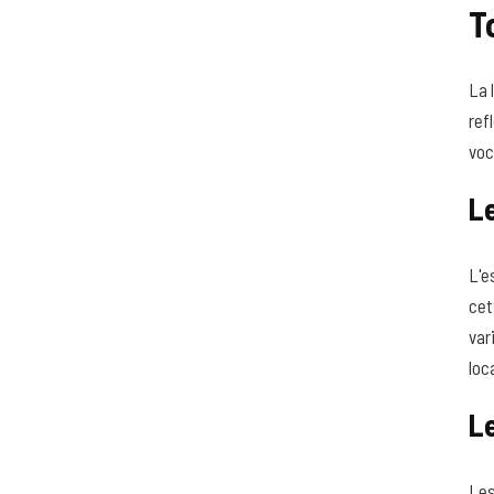
T
La 
ref
voc
Le
L'e
cet
var
loc
Le
Les