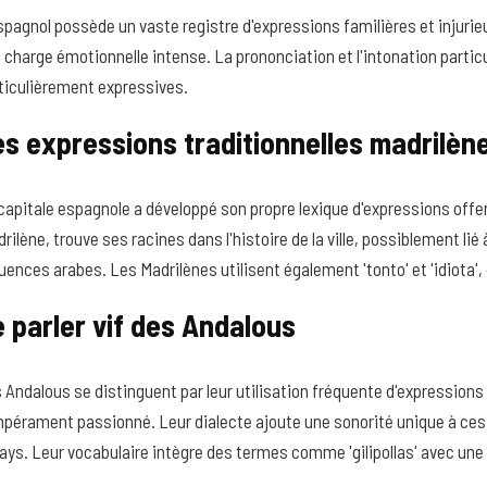
spagnol possède un vaste registre d'expressions familières et injurieu
 charge émotionnelle intense. La prononciation et l'intonation partic
ticulièrement expressives.
s expressions traditionnelles madrilèn
capitale espagnole a développé son propre lexique d'expressions offen
rilène, trouve ses racines dans l'histoire de la ville, possiblement lié 
luences arabes. Les Madrilènes utilisent également 'tonto' et 'idiota'
 parler vif des Andalous
 Andalous se distinguent par leur utilisation fréquente d'expressions c
pérament passionné. Leur dialecte ajoute une sonorité unique à ces
pays. Leur vocabulaire intègre des termes comme 'gilipollas' avec une