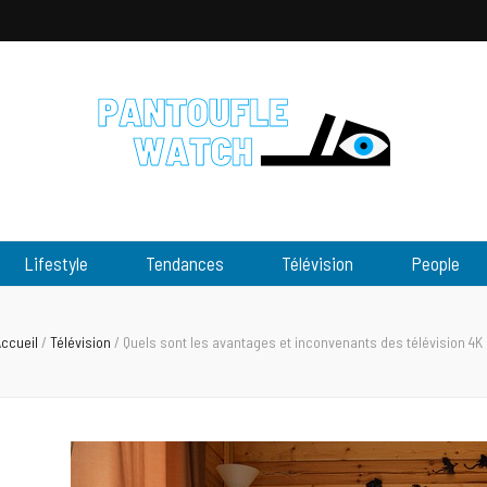
tch
Lifestyle
Tendances
Télévision
People
ccueil
/
Télévision
/
Quels sont les avantages et inconvenants des télévision 4K