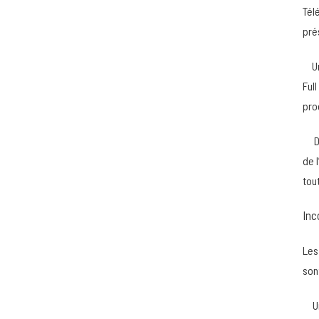
Tél
prés
–
U
Full
pro
–
D
de 
tou
Inc
Les
son
–
U