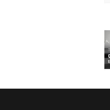
T
Q
t