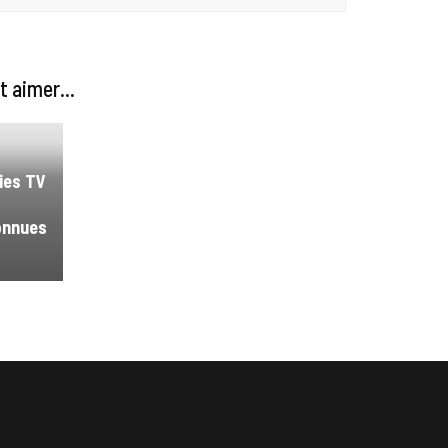
 aimer...
ies TV
onnues