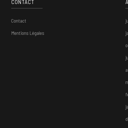
CONTACT
Contact
j
Mentions Légales
j
o
j
a
m
f
j
d