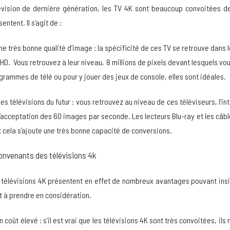
évision de dernière génération, les TV 4K sont beaucoup convoitées de
entent. Il s’agit de :
ne très bonne qualité d’image : la spécificité de ces TV se retrouve dans
 HD.
Vous retrouvez à leur niveau, 8 millions de pixels devant lesquels vo
grammes de télé ou pour y jouer des jeux de console, elles sont idéales.
es télévisions du futur : vous retrouvez au niveau de ces téléviseurs, l’i
l’acceptation des 60 images par seconde. Les lecteurs Blu-ray et les câbl
t cela s’ajoute une très bonne capacité de conversions.
onvenants des télévisions 4k
 télévisions 4K présentent en effet de nombreux avantages pouvant insi
t à prendre en considération.
n coût élevé : s’il est vrai que les télévisions 4K sont très convoitées, i