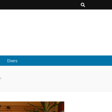
Divers
 ?