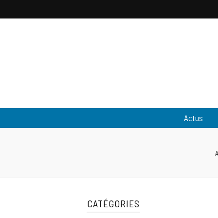
Pantouflewa
L'actualité people & lifestyle
Actus
A
CATÉGORIES