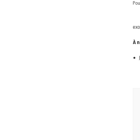
Pou
–
exo
À n
Na
d'