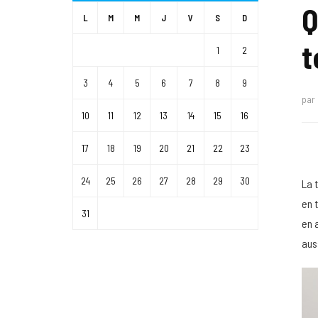
Q
L
M
M
J
V
S
D
t
1
2
3
4
5
6
7
8
9
par
10
11
12
13
14
15
16
17
18
19
20
21
22
23
24
25
26
27
28
29
30
La 
en 
31
en 
aus