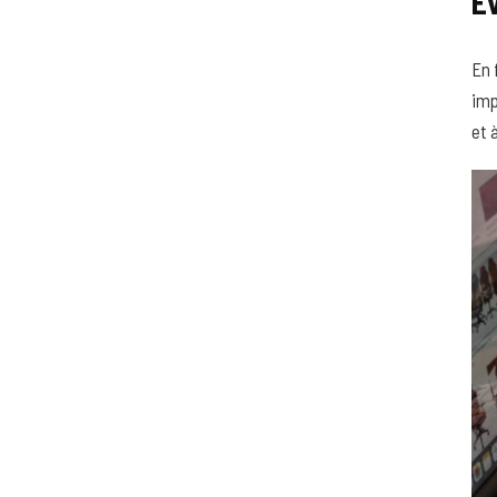
Év
En 
imp
et 