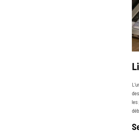
L
L’u
des
les
déb
S