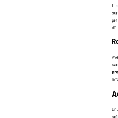
De 
sur
pré
d’ê
R
Ave
san
pro
liv
A
Un 
soi