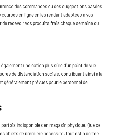
écurrence des commandes ou des suggestions basées
s courses en ligne en les rendant adaptées à vos
r de recevoir vos produits frais chaque semaine ou
 également une option plus sûre d’un point de vue
ures de distanciation sociale, contribuant ainsi à la
nt généralement prévues pour le personnel de
s
s
parfois indisponibles en magasin physique. Que ce
des objets de première nécessité, tout est à portée