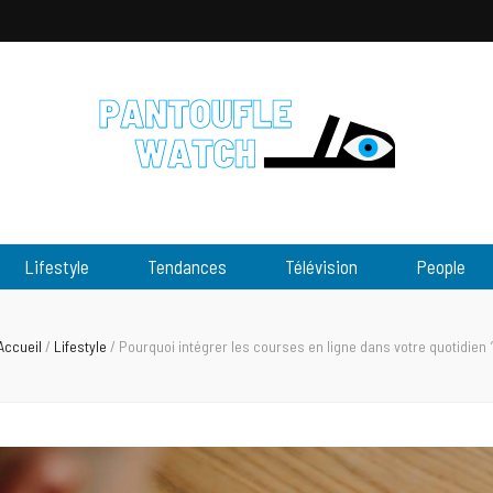
tch
Lifestyle
Tendances
Télévision
People
Accueil
/
Lifestyle
/
Pourquoi intégrer les courses en ligne dans votre quotidien 