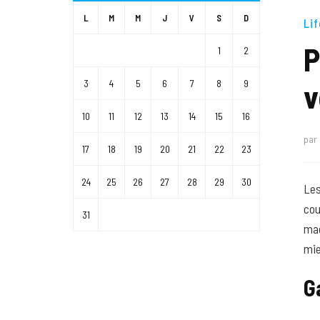
L
M
M
J
V
S
D
Lif
P
1
2
v
3
4
5
6
7
8
9
10
11
12
13
14
15
16
par
17
18
19
20
21
22
23
24
25
26
27
28
29
30
Les
cou
31
mag
mie
G