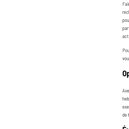
Fai
rec
pou
par
act
Pou
vou
O
Ave
heb
exe
de 