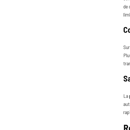
de 
lim
C
Sur
Plu
tra
S
La
aut
rap
R