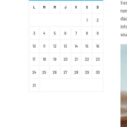
il 
L
M
M
J
V
S
D
nom
d’a
1
2
inf
3
4
5
6
7
8
9
vou
10
11
12
13
14
15
16
17
18
19
20
21
22
23
24
25
26
27
28
29
30
31