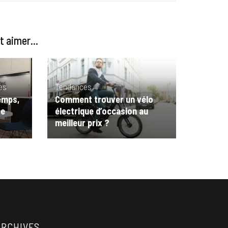
 aimer...
es
Tendances
temps,
Comment trouver un vélo
se
électrique d’occasion au
meilleur prix ?
ARCHIVES