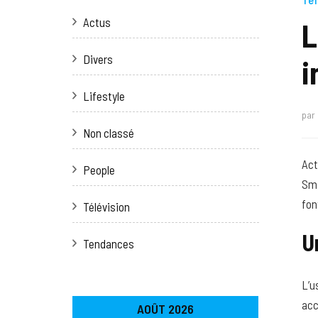
Actus
L
Divers
i
Lifestyle
par
Non classé
Act
People
Sma
fon
Télévision
U
Tendances
L’u
acc
AOÛT 2026