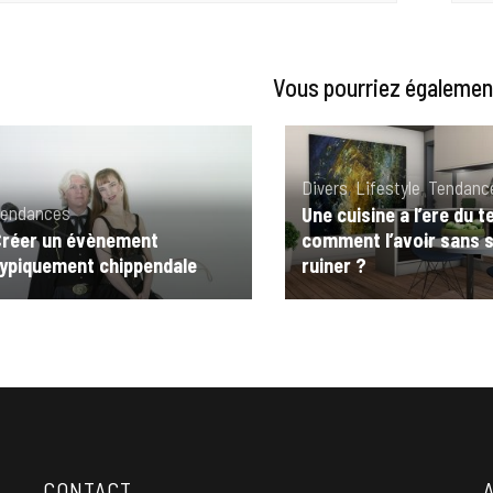
Vous pourriez également
Divers
,
Lifestyle
,
Tendanc
endances
Une cuisine a l’ere du 
réer un évènement
comment l’avoir sans 
ypiquement chippendale
ruiner ?
CONTACT