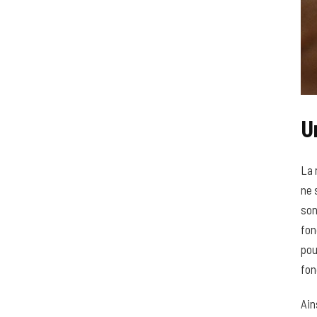
U
La 
ne 
son
fon
pou
fon
Ain