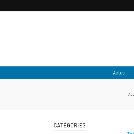
Pantouflewa
L'actualité people & lifestyle
Actus
Acc
CATÉGORIES
Te