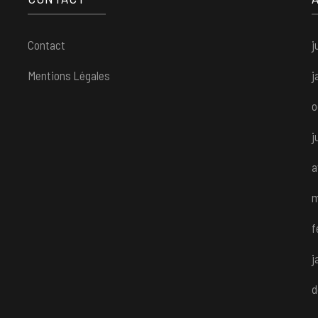
Contact
j
Mentions Légales
j
o
j
a
m
f
j
d