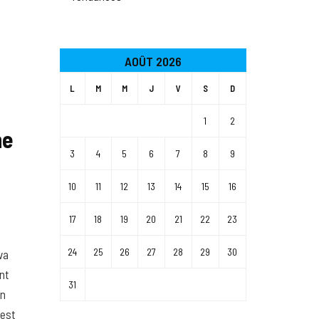
AOÛT 2026
L
M
M
J
V
S
D
1
2
ne
3
4
5
6
7
8
9
10
11
12
13
14
15
16
17
18
19
20
21
22
23
24
25
26
27
28
29
30
va
ont
31
on
 est