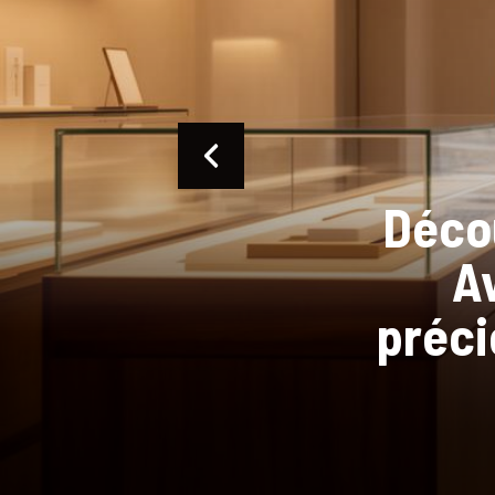
Com
adapt