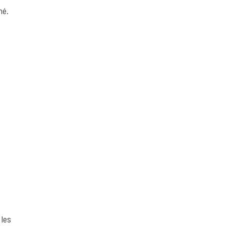
hé.
 les