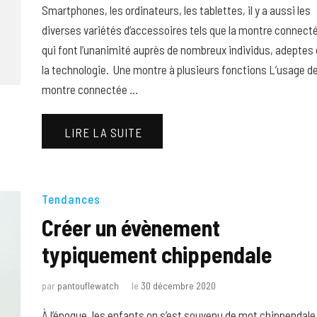
Smartphones, les ordinateurs, les tablettes, il y a aussi les
diverses variétés d’accessoires tels que la montre connect
qui font l’unanimité auprès de nombreux individus, adeptes
la technologie. Une montre à plusieurs fonctions L’usage de
montre connectée …
LIRE LA SUITE
Tendances
Créer un évènement
typiquement chippendale
par
pantouflewatch
le
30 décembre 2020
À l’époque, les enfants on s’est souvenu de mot chippendale