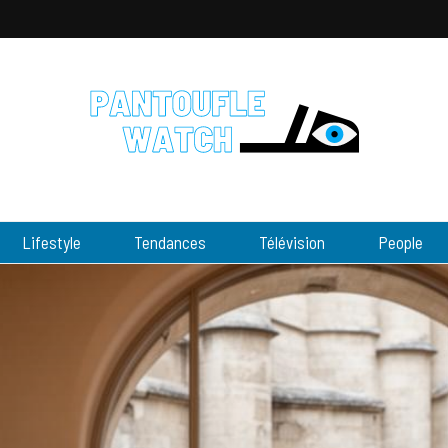
tch
Lifestyle
Tendances
Télévision
People