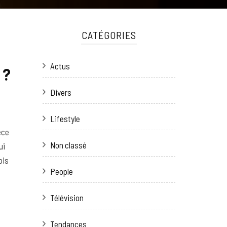
CATÉGORIES
Actus
 ?
Divers
Lifestyle
èce
Non classé
ui
ois
People
Télévision
Tendances