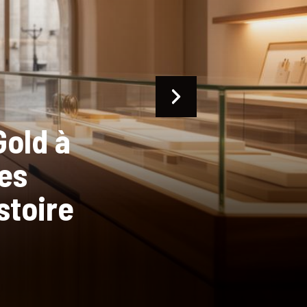
oune
rnales