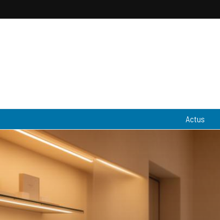
Pantouflewa
L'actualité people & lifestyle
Actus