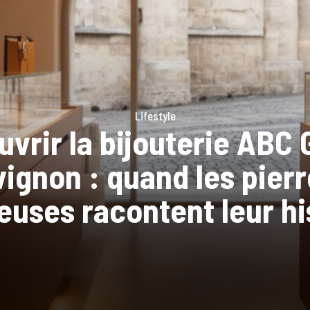
Lifestyle
ment choisir une doud
ée aux conditions hive